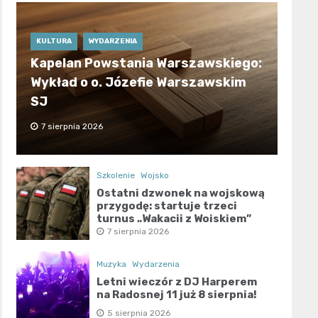
KULTURA
WYDARZENIA
Kapelan Powstania Warszawskiego:
Wykład o o. Józefie Warszawskim
SJ
7 sierpnia 2026
Szkolenie
Wojsko
Ostatni dzwonek na wojskową
przygodę: startuje trzeci
turnus „Wakacji z Wojskiem”
7 sierpnia 2026
Muzyka
Wydarzenia
Letni wieczór z DJ Harperem
na Radosnej 11 już 8 sierpnia!
5 sierpnia 2026