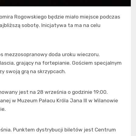
udomira Rogowskiego będzie miało miejsce podczas
jbliższą sobotę. Inicjatywa ta ma na celu
łos mezzosopranowy doda uroku wieczoru.
cia, grający na fortepianie. Gościem specjalnym
zy swoją grą na skrzypcach.
owany jest na 28 września o godzinie 19:00.
owanej w Muzeum Pałacu Króla Jana III w Wilanowie
ie.
śnia. Punktem dystrybucji biletów jest Centrum