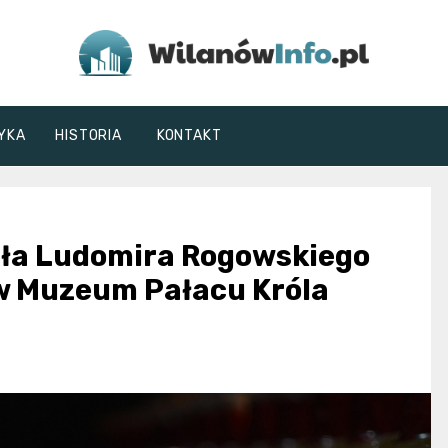
WilanówInfo.pl
YKA
HISTORIA
KONTAKT
ała Ludomira Rogowskiego
w Muzeum Pałacu Króla