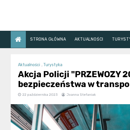
Skip
to
content
STRONA GŁÓWNA
AKTUALNOŚCI
TURYST
Aktualności
,
Turystyka
Akcja Policji "PRZEWOZY 
bezpieczeństwa w transpo
22 października 2023
Joanna Stefaniak