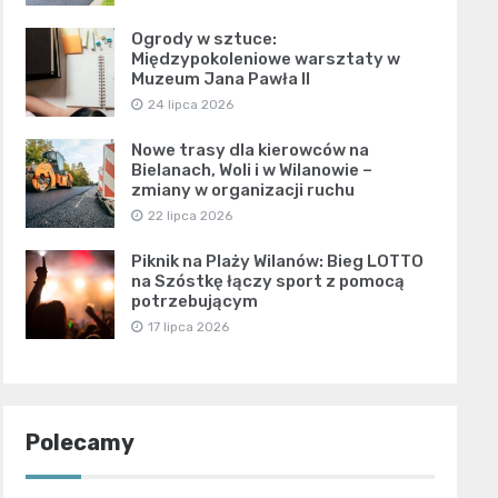
Ogrody w sztuce:
Międzypokoleniowe warsztaty w
Muzeum Jana Pawła II
24 lipca 2026
Nowe trasy dla kierowców na
Bielanach, Woli i w Wilanowie –
zmiany w organizacji ruchu
22 lipca 2026
Piknik na Plaży Wilanów: Bieg LOTTO
na Szóstkę łączy sport z pomocą
potrzebującym
17 lipca 2026
Polecamy