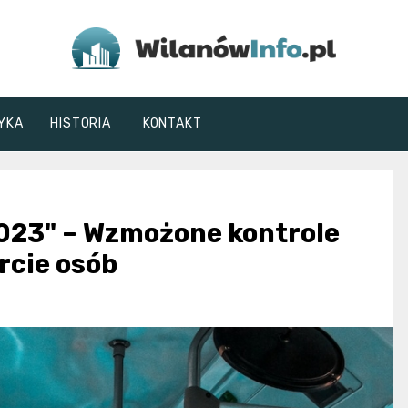
WilanówInfo.pl
YKA
HISTORIA
KONTAKT
2023" – Wzmożone kontrole
rcie osób