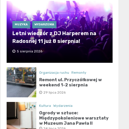
MUZYKA
WYDARZENIA
Letni wieczór z DJ Harperem na
Radosnej 11 już 8 sierpnia!
5 sierpnia 2026
Organizacja ruchu
Remonty
Remont ul. Przyczółkowej w
weekend 1-2 sierpnia
29 lipca 2026
Kultura
Wydarzenia
Ogrody w sztuce:
Międzypokoleniowe warsztaty
w Muzeum Jana Pawła II
24 lipca 2026