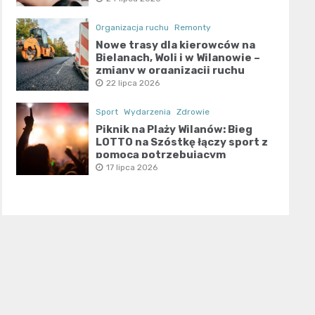
Organizacja ruchu
Remonty
Nowe trasy dla kierowców na
Bielanach, Woli i w Wilanowie –
zmiany w organizacji ruchu
22 lipca 2026
Sport
Wydarzenia
Zdrowie
Piknik na Plaży Wilanów: Bieg
LOTTO na Szóstkę łączy sport z
pomocą potrzebującym
17 lipca 2026