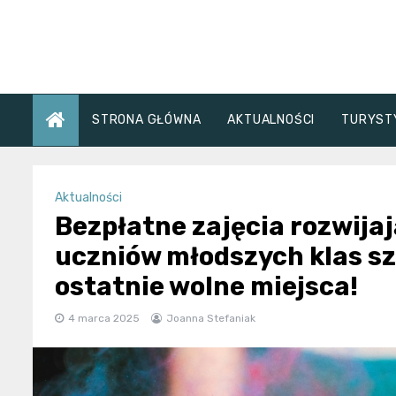
Skip
to
content
STRONA GŁÓWNA
AKTUALNOŚCI
TURYST
Aktualności
Bezpłatne zajęcia rozwija
uczniów młodszych klas s
ostatnie wolne miejsca!
4 marca 2025
Joanna Stefaniak