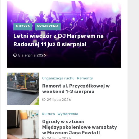
MUZYKA
WYDARZENIA
Letni wieczór z DJ Harperem na
Radosnej 11 już 8 sierpnia!
5 sierpnia 2026
Organizacja ruchu
Remonty
Remont ul. Przyczółkowej w
weekend 1-2 sierpnia
29 lipca 2026
Kultura
Wydarzenia
Ogrody w sztuce:
Międzypokoleniowe warsztaty
w Muzeum Jana Pawła II
24 lipca 2026