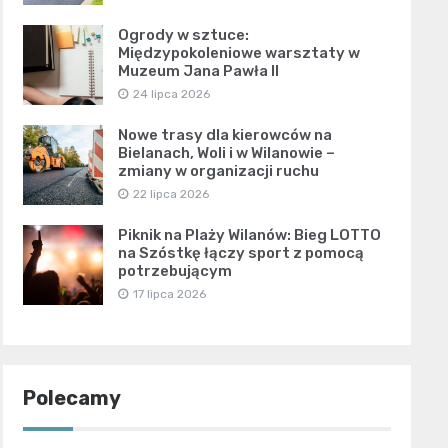
Ogrody w sztuce:
Międzypokoleniowe warsztaty w
Muzeum Jana Pawła II
24 lipca 2026
Nowe trasy dla kierowców na
Bielanach, Woli i w Wilanowie –
zmiany w organizacji ruchu
22 lipca 2026
Piknik na Plaży Wilanów: Bieg LOTTO
na Szóstkę łączy sport z pomocą
potrzebującym
17 lipca 2026
Polecamy