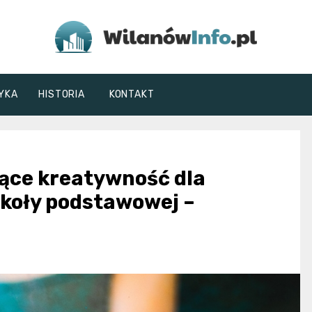
WilanówInfo.pl
YKA
HISTORIA
KONTAKT
jące kreatywność dla
zkoły podstawowej –