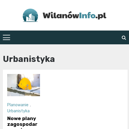
Skip
to
content
WilanówInfo.pl
Urbanistyka
Planowanie
,
Urbanistyka
Nowe plany
zagospodar