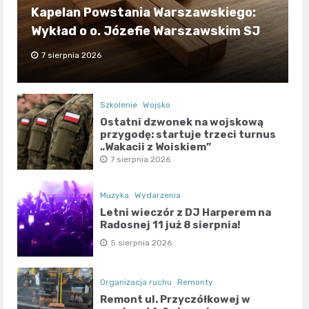
Kapelan Powstania Warszawskiego:
Wykład o o. Józefie Warszawskim SJ
7 sierpnia 2026
Szkolenie
Wojsko
Ostatni dzwonek na wojskową
przygodę: startuje trzeci turnus
„Wakacji z Wojskiem”
7 sierpnia 2026
Muzyka
Wydarzenia
Letni wieczór z DJ Harperem na
Radosnej 11 już 8 sierpnia!
5 sierpnia 2026
Organizacja ruchu
Remonty
Remont ul. Przyczółkowej w