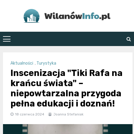
Skip
to
content
WilanówInfo.pl
Aktualności
,
Turystyka
Inscenizacja "Tiki Rafa na
krańcu świata" –
niepowtarzalna przygoda
pełna edukacji i doznań!
18 czerwca 2024
Joanna Stefaniak