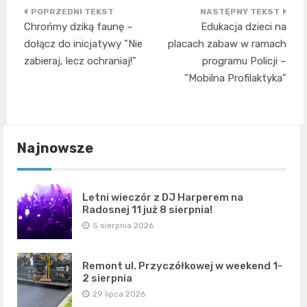
Nawigacja
Chrońmy dziką faunę –
Edukacja dzieci na
wpisu
dołącz do inicjatywy "Nie
placach zabaw w ramach
zabieraj, lecz ochraniaj!"
programu Policji –
"Mobilna Profilaktyka"
Najnowsze
Letni wieczór z DJ Harperem na
Radosnej 11 już 8 sierpnia!
5 sierpnia 2026
Remont ul. Przyczółkowej w weekend 1-
2 sierpnia
29 lipca 2026