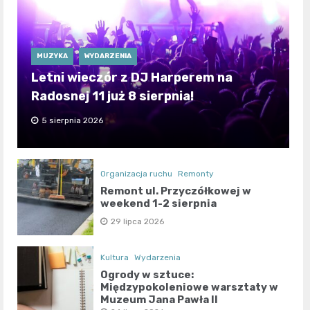
MUZYKA
WYDARZENIA
Letni wieczór z DJ Harperem na
Radosnej 11 już 8 sierpnia!
5 sierpnia 2026
Organizacja ruchu
Remonty
Remont ul. Przyczółkowej w
weekend 1-2 sierpnia
29 lipca 2026
Kultura
Wydarzenia
Ogrody w sztuce:
Międzypokoleniowe warsztaty w
Muzeum Jana Pawła II