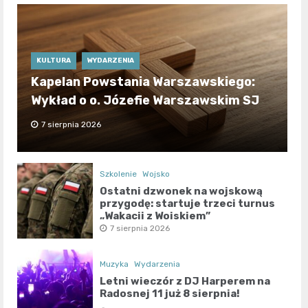
KULTURA
WYDARZENIA
Kapelan Powstania Warszawskiego:
Wykład o o. Józefie Warszawskim SJ
7 sierpnia 2026
Szkolenie
Wojsko
Ostatni dzwonek na wojskową
przygodę: startuje trzeci turnus
„Wakacji z Wojskiem”
7 sierpnia 2026
Muzyka
Wydarzenia
Letni wieczór z DJ Harperem na
Radosnej 11 już 8 sierpnia!