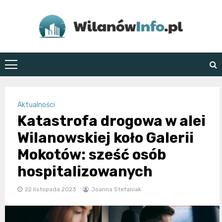
Skip
to
content
WilanówInfo.pl
Aktualności
Katastrofa drogowa w alei
Wilanowskiej koło Galerii
Mokotów: sześć osób
hospitalizowanych
22 listopada 2023
Joanna Stefaniak