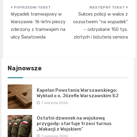
Nawigacja
Wypadek tramwajowy w
Sukces policji w walce z
wpisu
Warszawie: 16-letni pieszy
oszustwem "na wypadek"
zderzony z tramwajem na
– odzyskane 150 tys.
ulicy Światowida
złotych i biżuteria seniora
Najnowsze
Kapelan Powstania Warszawskiego:
Wykład o o. Józefie Warszawskim SJ
7 sierpnia 2026
Ostatni dzwonek na wojskową
przygodę: startuje trzeci turnus
„Wakacji z Wojskiem”
7 sierpnia 2026