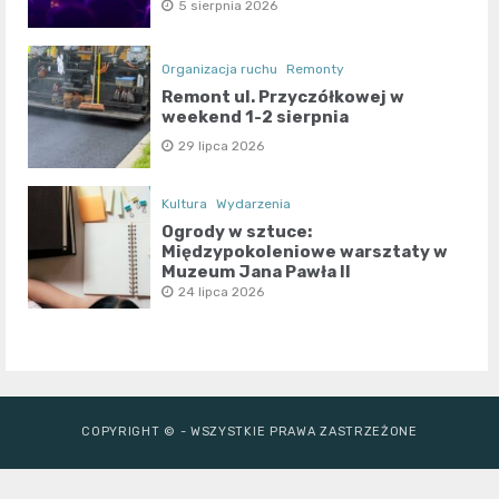
5 sierpnia 2026
Organizacja ruchu
Remonty
Remont ul. Przyczółkowej w
weekend 1-2 sierpnia
29 lipca 2026
Kultura
Wydarzenia
Ogrody w sztuce:
Międzypokoleniowe warsztaty w
Muzeum Jana Pawła II
24 lipca 2026
COPYRIGHT © - WSZYSTKIE PRAWA ZASTRZEŻONE