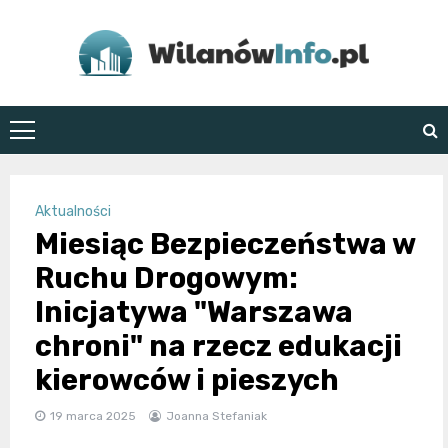
Skip
to
content
WilanówInfo.pl
Aktualności
Miesiąc Bezpieczeństwa w
Ruchu Drogowym:
Inicjatywa "Warszawa
chroni" na rzecz edukacji
kierowców i pieszych
19 marca 2025
Joanna Stefaniak