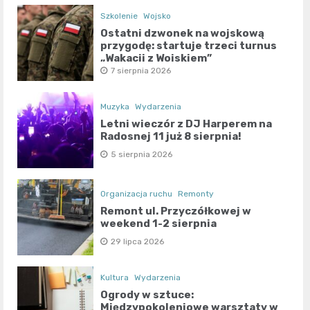
Szkolenie
Wojsko
Ostatni dzwonek na wojskową
przygodę: startuje trzeci turnus
„Wakacji z Wojskiem”
7 sierpnia 2026
Muzyka
Wydarzenia
Letni wieczór z DJ Harperem na
Radosnej 11 już 8 sierpnia!
5 sierpnia 2026
Organizacja ruchu
Remonty
Remont ul. Przyczółkowej w
weekend 1-2 sierpnia
29 lipca 2026
Kultura
Wydarzenia
Ogrody w sztuce:
Międzypokoleniowe warsztaty w