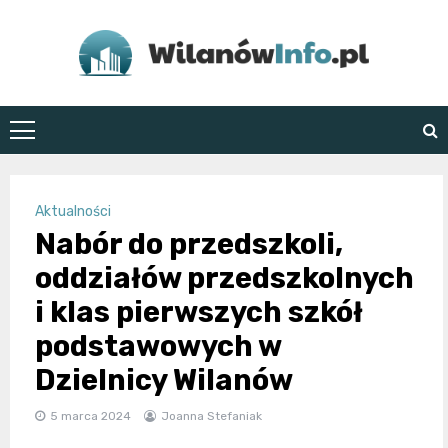
Skip
to
content
WilanówInfo.pl
Aktualności
Nabór do przedszkoli,
oddziałów przedszkolnych
i klas pierwszych szkół
podstawowych w
Dzielnicy Wilanów
5 marca 2024
Joanna Stefaniak