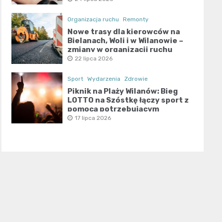
Organizacja ruchu
Remonty
Nowe trasy dla kierowców na
Bielanach, Woli i w Wilanowie –
zmiany w organizacji ruchu
22 lipca 2026
Sport
Wydarzenia
Zdrowie
Piknik na Plaży Wilanów: Bieg
LOTTO na Szóstkę łączy sport z
pomocą potrzebującym
17 lipca 2026