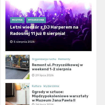
MUZYKA
WYDARZENIA
Letni wieczór z DJ Harperem na
Radosnej 11 już 8 sierpnia!
5 sierpnia 2026
Organizacja ruchu
Remonty
Remont ul. Przyczółkowej w
weekend 1-2 sierpnia
29 lipca 2026
Kultura
Wydarzenia
Ogrody w sztuce:
Międzypokoleniowe warsztaty
w Muzeum Jana Pawła II
24 lipca 2026