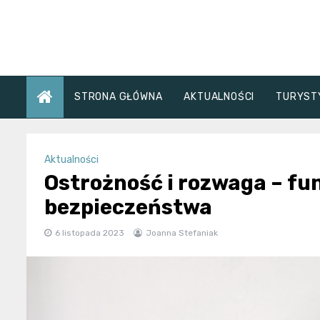
Skip
to
content
STRONA GŁÓWNA
AKTUALNOŚCI
TURYST
Aktualności
Ostrożność i rozwaga – 
bezpieczeństwa
6 listopada 2023
Joanna Stefaniak