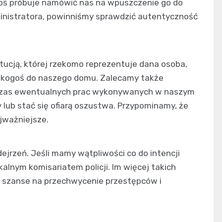
toś próbuje namówić nas na wpuszczenie go do
inistratora, powinniśmy sprawdzić autentyczność
ytucją, której rzekomo reprezentuje dana osoba,
a kogoś do naszego domu. Zalecamy także
 czas ewentualnych prac wykonywanych w naszym
y lub stać się ofiarą oszustwa. Przypominamy, że
jważniejsze.
jrzeń. Jeśli mamy wątpliwości co do intencji
alnym komisariatem policji. Im więcej takich
e szanse na przechwycenie przestępców i