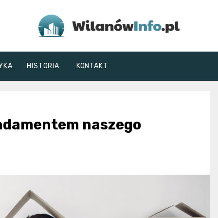
WilanówInfo.pl
YKA
HISTORIA
KONTAKT
fundamentem naszego