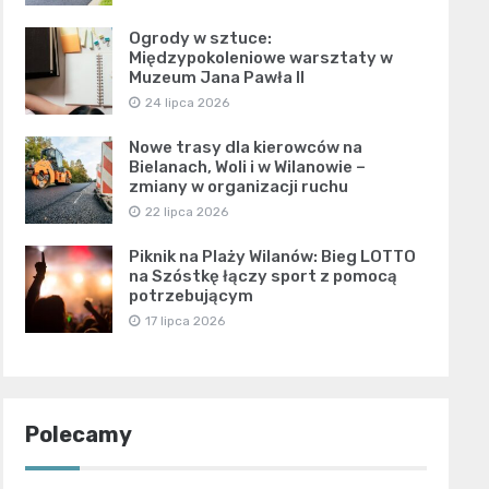
Ogrody w sztuce:
Międzypokoleniowe warsztaty w
Muzeum Jana Pawła II
24 lipca 2026
Nowe trasy dla kierowców na
Bielanach, Woli i w Wilanowie –
zmiany w organizacji ruchu
22 lipca 2026
Piknik na Plaży Wilanów: Bieg LOTTO
na Szóstkę łączy sport z pomocą
potrzebującym
17 lipca 2026
Polecamy