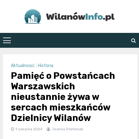
Skip
to
content
WilanówInfo.pl
Aktualności
,
Historia
Pamięć o Powstańcach
Warszawskich
nieustannie żywa w
sercach mieszkańców
Dzielnicy Wilanów
1 sierpnia 2024
Joanna Stefaniak