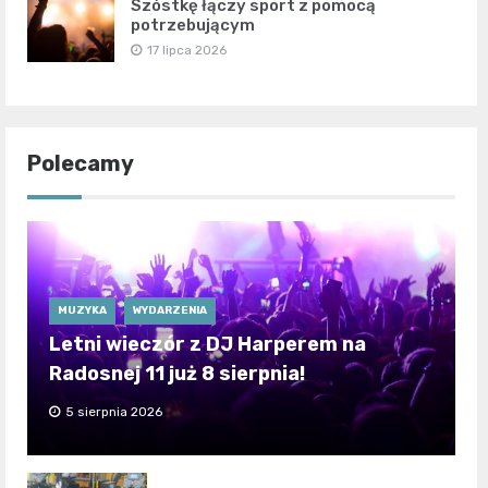
Szóstkę łączy sport z pomocą
potrzebującym
17 lipca 2026
Polecamy
MUZYKA
WYDARZENIA
Letni wieczór z DJ Harperem na
Radosnej 11 już 8 sierpnia!
5 sierpnia 2026