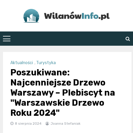
Skip
to
content
WilanówInfo.pl
Aktualności
,
Turystyka
Poszukiwane:
Najcenniejsze Drzewo
Warszawy – Plebiscyt na
"Warszawskie Drzewo
Roku 2024"
8 sierpnia 2024
Joanna Stefaniak