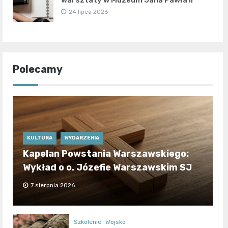
warsztaty w Muzeum Jana Pawła II
24 lipca 2026
Polecamy
KULTURA
WYDARZENIA
Kapelan Powstania Warszawskiego:
Wykład o o. Józefie Warszawskim SJ
7 sierpnia 2026
Szkolenie
Wojsko