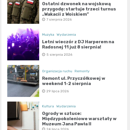
Ostatni dzwonek na wojskową
przygodę: startuje trzeci turnus
„Wakacji z Wojskiem”
7 sierpnia 2026
Muzyka
Wydarzenia
Letni wieczór z DJ Harperem na
Radosnej 11 już 8 sierpnia!
5 sierpnia 2026
Organizacja ruchu
Remonty
Remont ul. Przyczółkowej w
weekend 1-2 sierpnia
29 lipca 2026
Kultura
Wydarzenia
Ogrody w sztuce:
Międzypokoleniowe warsztaty w
Muzeum Jana Pawła II
24 lipca 2026