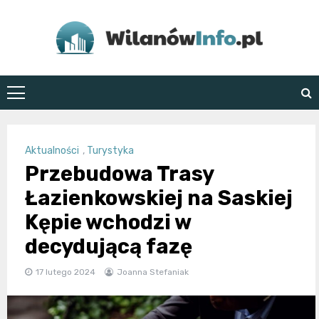
Skip
to
content
WilanówInfo.pl
Aktualności
,
Turystyka
Przebudowa Trasy
Łazienkowskiej na Saskiej
Kępie wchodzi w
decydującą fazę
17 lutego 2024
Joanna Stefaniak