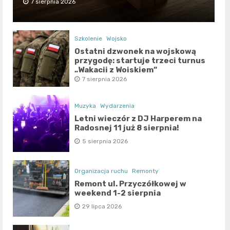
7 sierpnia 2026
Szkolenie
Wojsko
Ostatni dzwonek na wojskową
przygodę: startuje trzeci turnus
„Wakacji z Wojskiem”
7 sierpnia 2026
Muzyka
Wydarzenia
Letni wieczór z DJ Harperem na
Radosnej 11 już 8 sierpnia!
5 sierpnia 2026
Organizacja ruchu
Remonty
Remont ul. Przyczółkowej w
weekend 1-2 sierpnia
29 lipca 2026