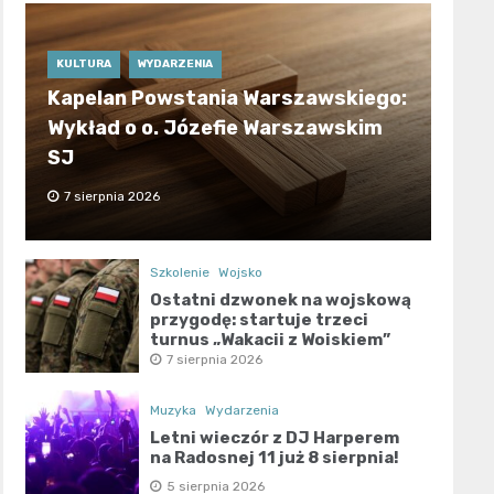
KULTURA
WYDARZENIA
Kapelan Powstania Warszawskiego:
Wykład o o. Józefie Warszawskim
SJ
7 sierpnia 2026
Szkolenie
Wojsko
Ostatni dzwonek na wojskową
przygodę: startuje trzeci
turnus „Wakacji z Wojskiem”
7 sierpnia 2026
Muzyka
Wydarzenia
Letni wieczór z DJ Harperem
na Radosnej 11 już 8 sierpnia!
5 sierpnia 2026