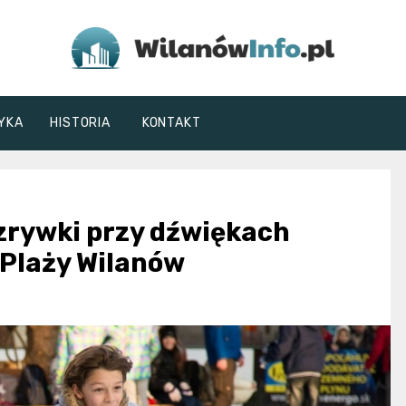
WilanówInfo.pl
YKA
HISTORIA
KONTAKT
ozrywki przy dźwiękach
 Plaży Wilanów