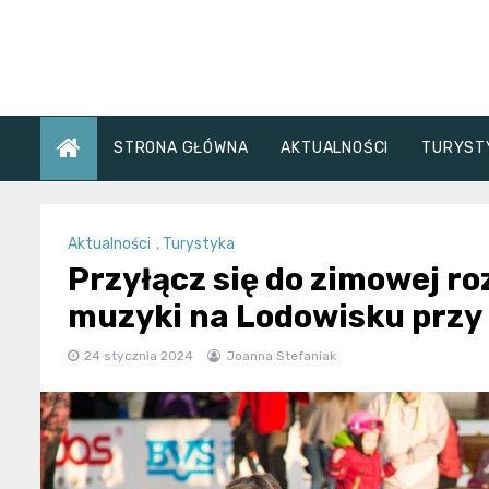
Skip
to
content
STRONA GŁÓWNA
AKTUALNOŚCI
TURYST
Aktualności
,
Turystyka
Przyłącz się do zimowej r
muzyki na Lodowisku przy
24 stycznia 2024
Joanna Stefaniak