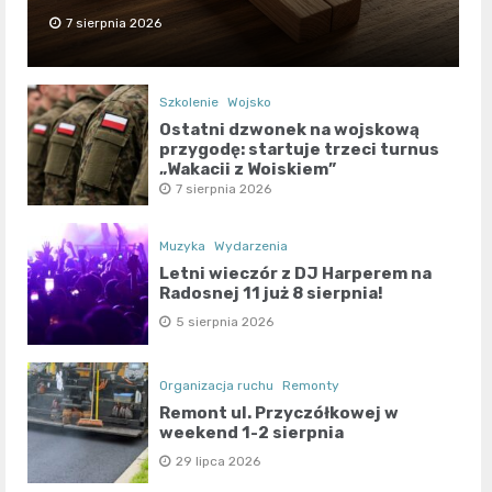
7 sierpnia 2026
Szkolenie
Wojsko
Ostatni dzwonek na wojskową
przygodę: startuje trzeci turnus
„Wakacji z Wojskiem”
7 sierpnia 2026
Muzyka
Wydarzenia
Letni wieczór z DJ Harperem na
Radosnej 11 już 8 sierpnia!
5 sierpnia 2026
Organizacja ruchu
Remonty
Remont ul. Przyczółkowej w
weekend 1-2 sierpnia
29 lipca 2026