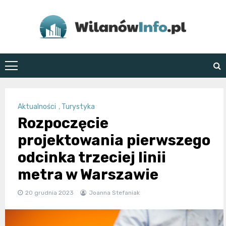
Skip
to
content
WilanówInfo.pl
Aktualności
,
Turystyka
Rozpoczęcie
projektowania pierwszego
odcinka trzeciej linii
metra w Warszawie
20 grudnia 2023
Joanna Stefaniak