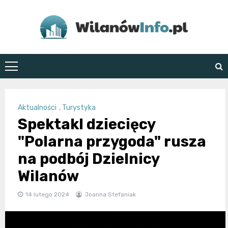
Skip
to
content
WilanówInfo.pl
Aktualności
,
Turystyka
Spektakl dziecięcy
"Polarna przygoda" rusza
na podbój Dzielnicy
Wilanów
14 lutego 2024
Joanna Stefaniak