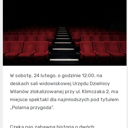
W sobotę, 24 lutego, o godzinie 12:00, na
deskach sali widowiskowej Urzędu Dzielnicy
Wilanów zlokalizowanej przy ul. Klimczaka 2, ma
miejsce spektakl dla najmłodszych pod tytułem
„Polarna przygoda”.
Czeka nas zabawna historia o dwóch