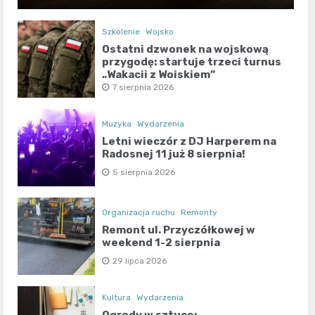
Szkolenie
Wojsko
Ostatni dzwonek na wojskową
przygodę: startuje trzeci turnus
„Wakacji z Wojskiem”
7 sierpnia 2026
Muzyka
Wydarzenia
Letni wieczór z DJ Harperem na
Radosnej 11 już 8 sierpnia!
5 sierpnia 2026
Organizacja ruchu
Remonty
Remont ul. Przyczółkowej w
weekend 1-2 sierpnia
29 lipca 2026
Kultura
Wydarzenia
Ogrody w sztuce: