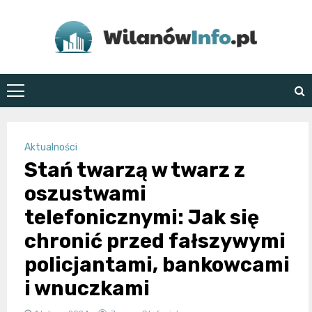
Skip
to
content
WilanówInfo.pl
Aktualności
Stań twarzą w twarz z
oszustwami
telefonicznymi: Jak się
chronić przed fałszywymi
policjantami, bankowcami
i wnuczkami