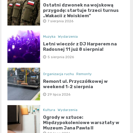
Ostatni dzwonek na wojskową
przygodę: startuje trzeci turnus
„Wakacji z Wojskiem”
7 sierpnia 2026
Muzyka
Wydarzenia
Letni wieczór z DJ Harperem na
Radosnej 11 już 8 sierpnia!
5 sierpnia 2026
Organizacja ruchu
Remonty
Remont ul. Przyczółkowej w
weekend 1-2 sierpnia
29 lipca 2026
Kultura
Wydarzenia
Ogrody w sztuce:
Międzypokoleniowe warsztaty w
Muzeum Jana Pawła II