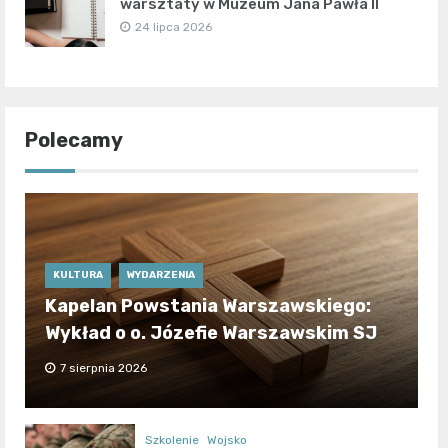
warsztaty w Muzeum Jana Pawła II
24 lipca 2026
Polecamy
KULTURA
WYDARZENIA
Kapelan Powstania Warszawskiego:
Wykład o o. Józefie Warszawskim SJ
7 sierpnia 2026
Szkolenie
Wojsko