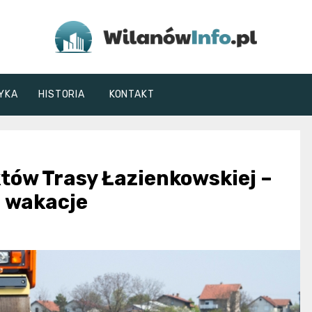
WilanówInfo.pl
YKA
HISTORIA
KONTAKT
tów Trasy Łazienkowskiej –
 wakacje