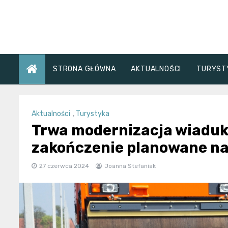
Skip
to
content
STRONA GŁÓWNA
AKTUALNOŚCI
TURYST
Aktualności
,
Turystyka
Trwa modernizacja wiaduk
zakończenie planowane na
27 czerwca 2024
Joanna Stefaniak