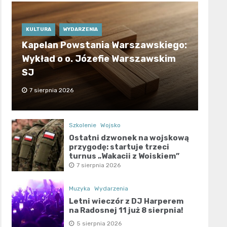
KULTURA
WYDARZENIA
Kapelan Powstania Warszawskiego:
Wykład o o. Józefie Warszawskim
SJ
7 sierpnia 2026
Szkolenie
Wojsko
Ostatni dzwonek na wojskową
przygodę: startuje trzeci
turnus „Wakacji z Wojskiem”
7 sierpnia 2026
Muzyka
Wydarzenia
Letni wieczór z DJ Harperem
na Radosnej 11 już 8 sierpnia!
5 sierpnia 2026