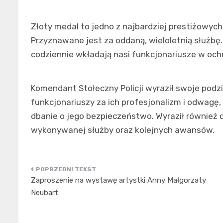
Złoty medal to jedno z najbardziej prestiżowyc
Przyznawane jest za oddaną, wieloletnią służbę.
codziennie wkładają nasi funkcjonariusze w och
Komendant Stołeczny Policji wyraził swoje pod
funkcjonariuszy za ich profesjonalizm i odwagę
dbanie o jego bezpieczeństwo. Wyraził również du
wykonywanej służby oraz kolejnych awansów.
Nawigacja
Zaproszenie na wystawę artystki Anny Małgorzaty
wpisu
Neubart