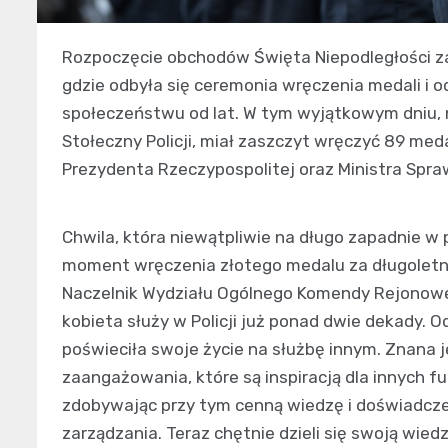
Rozpoczęcie obchodów Święta Niepodległości za
gdzie odbyła się ceremonia wręczenia medali i od
społeczeństwu od lat. W tym wyjątkowym dniu,
Stołeczny Policji, miał zaszczyt wręczyć 89 me
Prezydenta Rzeczypospolitej oraz Ministra Spra
Chwila, która niewątpliwie na długo zapadnie w
moment wręczenia złotego medalu za długoletnią
Naczelnik Wydziału Ogólnego Komendy Rejonowej
kobieta służy w Policji już ponad dwie dekady. 
poświeciła swoje życie na służbę innym. Znana 
zaangażowania, które są inspiracją dla innych fun
zdobywając przy tym cenną wiedzę i doświadczeni
zarządzania. Teraz chętnie dzieli się swoją wie