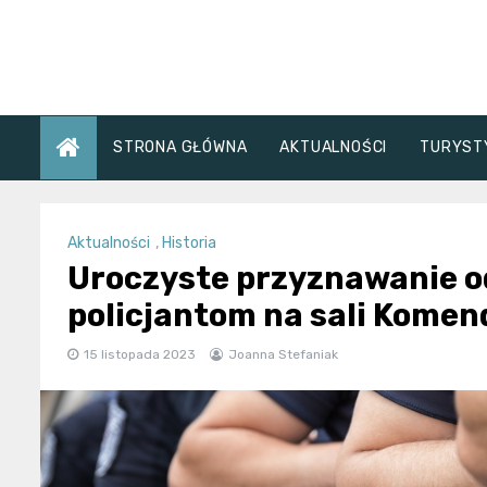
Skip
to
content
STRONA GŁÓWNA
AKTUALNOŚCI
TURYST
Aktualności
,
Historia
Uroczyste przyznawanie o
policjantom na sali Komend
15 listopada 2023
Joanna Stefaniak