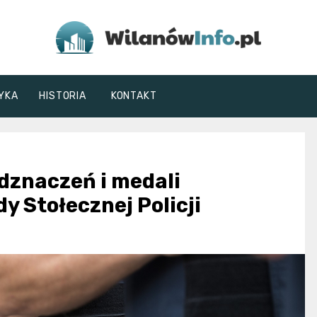
WilanówInfo.pl
YKA
HISTORIA
KONTAKT
dznaczeń i medali
y Stołecznej Policji