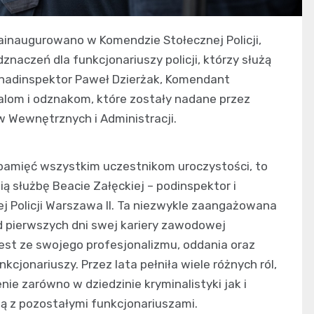
inaugurowano w Komendzie Stołecznej Policji,
znaczeń dla funkcjonariuszy policji, którzy służą
 nadinspektor Paweł Dzierżak, Komendant
dalom i odznakom, które zostały nadane przez
w Wewnętrznych i Administracji.
 pamięć wszystkim uczestnikom uroczystości, to
 służbę Beacie Załęckiej – podinspektor i
 Policji Warszawa II. Ta niezwykle zaangażowana
Od pierwszych dni swej kariery zawodowej
jest ze swojego profesjonalizmu, oddania oraz
kcjonariuszy. Przez lata pełniła wiele różnych ról,
e zarówno w dziedzinie kryminalistyki jak i
dzą z pozostałymi funkcjonariuszami.