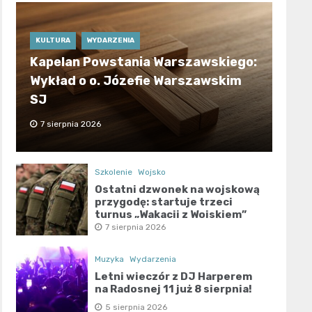
KULTURA
WYDARZENIA
Kapelan Powstania Warszawskiego:
Wykład o o. Józefie Warszawskim
SJ
7 sierpnia 2026
Szkolenie
Wojsko
Ostatni dzwonek na wojskową
przygodę: startuje trzeci
turnus „Wakacji z Wojskiem”
7 sierpnia 2026
Muzyka
Wydarzenia
Letni wieczór z DJ Harperem
na Radosnej 11 już 8 sierpnia!
5 sierpnia 2026