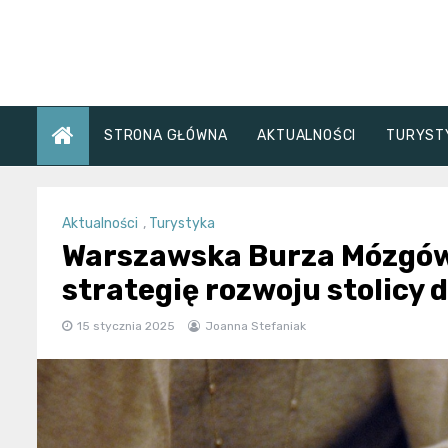
Skip
to
content
STRONA GŁÓWNA
AKTUALNOŚCI
TURYST
Aktualności
,
Turystyka
Warszawska Burza Mózgów
strategię rozwoju stolicy 
15 stycznia 2025
Joanna Stefaniak