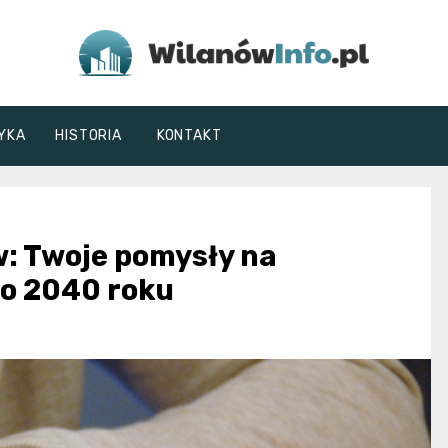
WilanówInfo.pl
YKA
HISTORIA
KONTAKT
: Twoje pomysły na
do 2040 roku