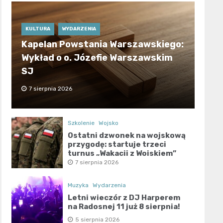
KULTURA
WYDARZENIA
Kapelan Powstania Warszawskiego:
Wykład o o. Józefie Warszawskim
SJ
7 sierpnia 2026
Szkolenie
Wojsko
Ostatni dzwonek na wojskową
przygodę: startuje trzeci
turnus „Wakacji z Wojskiem”
7 sierpnia 2026
Muzyka
Wydarzenia
Letni wieczór z DJ Harperem
na Radosnej 11 już 8 sierpnia!
5 sierpnia 2026