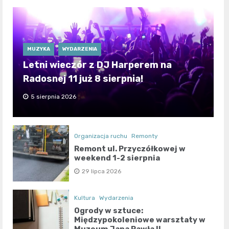
MUZYKA
WYDARZENIA
Letni wieczór z DJ Harperem na
Radosnej 11 już 8 sierpnia!
5 sierpnia 2026
Organizacja ruchu
Remonty
Remont ul. Przyczółkowej w
weekend 1-2 sierpnia
29 lipca 2026
Kultura
Wydarzenia
Ogrody w sztuce:
Międzypokoleniowe warsztaty w
Muzeum Jana Pawła II