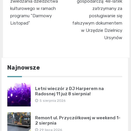
wpisu
zwiedzania dziedzictwa
gospodarczą: 48-latek
kulturowego w ramach
zatrzymany za
programu "Darmowy
posługiwanie się
Listopad"
fałszywym dokumentem
w Urzędzie Dzielnicy
Ursynów
Najnowsze
Letni wieczór z DJ Harperem na
Radosnej 11 już 8 sierpnia!
5 sierpnia 2026
Remont ul. Przyczółkowej w weekend 1-
2 sierpnia
29 lipca 2026