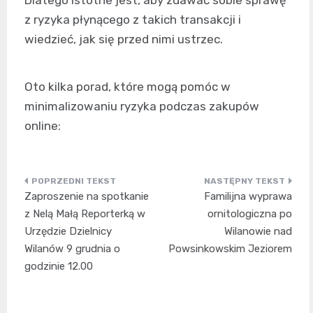
Dlatego istotne jest, aby zdawać sobie sprawę
z ryzyka płynącego z takich transakcji i
wiedzieć, jak się przed nimi ustrzec.
Oto kilka porad, które mogą pomóc w
minimalizowaniu ryzyka podczas zakupów
online:
Nawigacja
Zaproszenie na spotkanie
Familijna wyprawa
wpisu
z Nelą Małą Reporterką w
ornitologiczna po
Urzędzie Dzielnicy
Wilanowie nad
Wilanów 9 grudnia o
Powsinkowskim Jeziorem
godzinie 12.00