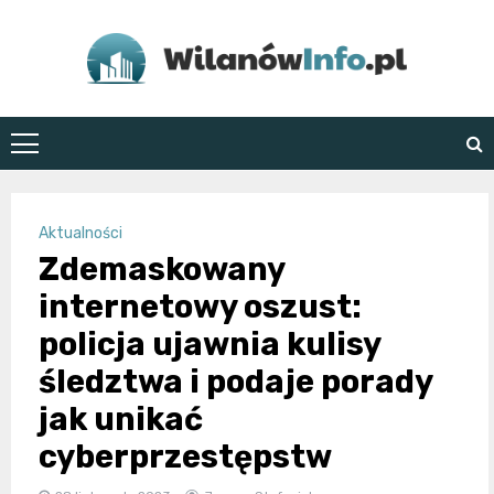
Skip
to
content
WilanówInfo.pl
Aktualności
Zdemaskowany
internetowy oszust:
policja ujawnia kulisy
śledztwa i podaje porady
jak unikać
cyberprzestępstw