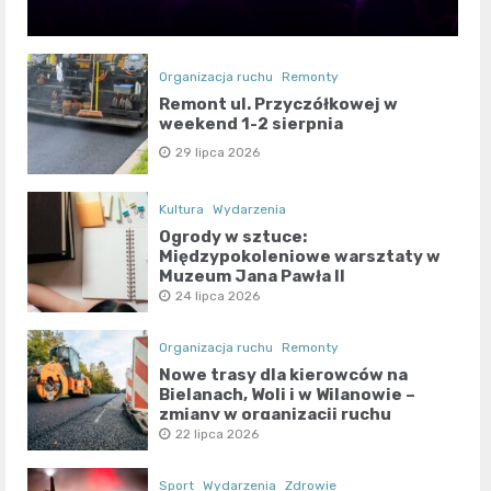
Organizacja ruchu
Remonty
Remont ul. Przyczółkowej w
weekend 1-2 sierpnia
29 lipca 2026
Kultura
Wydarzenia
Ogrody w sztuce:
Międzypokoleniowe warsztaty w
Muzeum Jana Pawła II
24 lipca 2026
Organizacja ruchu
Remonty
Nowe trasy dla kierowców na
Bielanach, Woli i w Wilanowie –
zmiany w organizacji ruchu
22 lipca 2026
Sport
Wydarzenia
Zdrowie