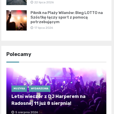
22 lipca 2026
Piknik na Plaży Wilanów: Bieg LOTTO na
Szóstkę łączy sport z pomocą
potrzebującym
17 lipca 2026
Polecamy
MUZYKA
WYDARZENIA
Letni wieczór z DJ Harperem na
Radosnej 11 już 8 sierpnia!
5 sierpnia 2026