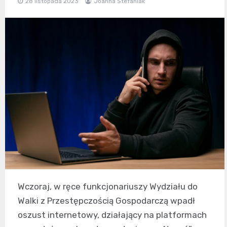
28 listopada 2023
Joanna Stefaniak
Wczoraj, w ręce funkcjonariuszy Wydziału do
Walki z Przestępczością Gospodarczą wpadł
oszust internetowy, działający na platformach