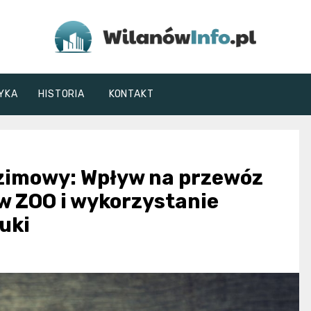
WilanówInfo.pl
YKA
HISTORIA
KONTAKT
 zimowy: Wpływ na przewóz
 w ZOO i wykorzystanie
uki