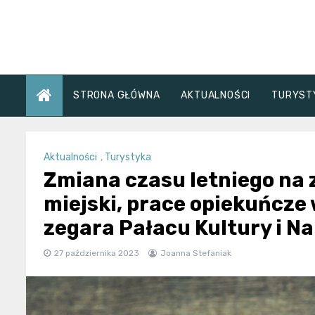
Skip
to
content
STRONA GŁÓWNA
AKTUALNOŚCI
TURYST
Aktualności
,
Turystyka
Zmiana czasu letniego na
miejski, prace opiekuńcze
zegara Pałacu Kultury i Na
27 października 2023
Joanna Stefaniak