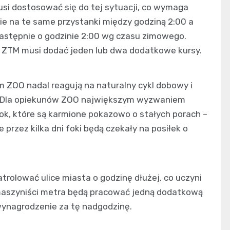
si dostosować się do tej sytuacji, co wymaga
ie na te same przystanki między godziną 2:00 a
 następnie o godzinie 2:00 wg czasu zimowego.
, ZTM musi dodać jeden lub dwa dodatkowe kursy.
ZOO nadal reagują na naturalny cykl dobowy i
a. Dla opiekunów ZOO największym wyzwaniem
fok, które są karmione pokazowo o stałych porach –
 przez kilka dni foki będą czekały na posiłek o
trolować ulice miasta o godzinę dłużej, co uczyni
 maszyniści metra będą pracować jedną dodatkową
ynagrodzenie za tę nadgodzinę.