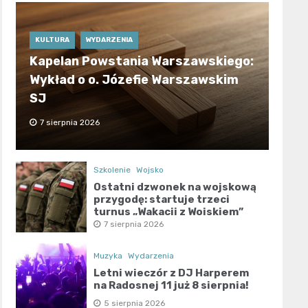
KULTURA
WYDARZENIA
Kapelan Powstania Warszawskiego:
Wykład o o. Józefie Warszawskim
SJ
7 sierpnia 2026
Szkolenie
Wojsko
Ostatni dzwonek na wojskową
przygodę: startuje trzeci
turnus „Wakacji z Wojskiem”
7 sierpnia 2026
Muzyka
Wydarzenia
Letni wieczór z DJ Harperem
na Radosnej 11 już 8 sierpnia!
5 sierpnia 2026