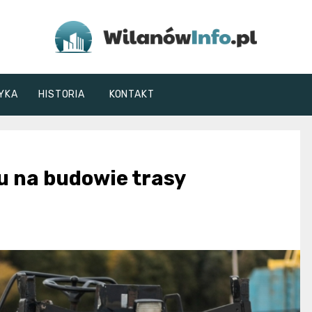
WilanówInfo.pl
YKA
HISTORIA
KONTAKT
u na budowie trasy