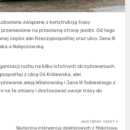
budowlane związane z konstrukcją trasy
rzeniesione na przeciwną stronę jezdni. Od tego
j części alei Rzeczypospolitej oraz ulicy Jana III
zaka a Nałęczowską.
anizacji ruchu na kilku istotnych skrzyżowaniach.
spolitej z ulicą Oś Królewska, alei
zyżowanie aleją Wilanowską i Jana III Sobieskiego z
i na te zmiany i dostosować swoje trasy do
Skuteczna interwencja dzielnicowych z Mokotowa,