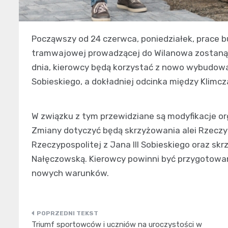
Począwszy od 24 czerwca, poniedziałek, prace 
tramwajowej prowadzącej do Wilanowa zostaną p
dnia, kierowcy będą korzystać z nowo wybudowane
Sobieskiego, a dokładniej odcinka między Klimc
W związku z tym przewidziane są modyfikacje org
Zmiany dotyczyć będą skrzyżowania alei Rzeczypo
Rzeczypospolitej z Jana III Sobieskiego oraz skr
Nałęczowską. Kierowcy powinni być przygotowan
nowych warunków.
Nawigacja
Triumf sportowców i uczniów na uroczystości w