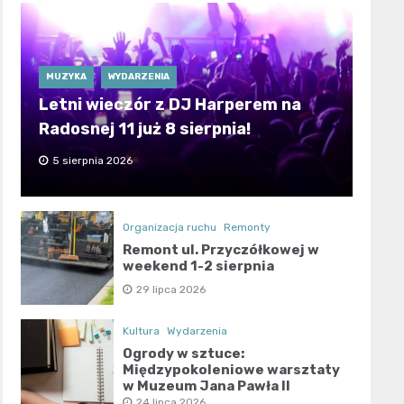
MUZYKA
WYDARZENIA
Letni wieczór z DJ Harperem na
Radosnej 11 już 8 sierpnia!
5 sierpnia 2026
Organizacja ruchu
Remonty
Remont ul. Przyczółkowej w
weekend 1-2 sierpnia
29 lipca 2026
Kultura
Wydarzenia
Ogrody w sztuce:
Międzypokoleniowe warsztaty
w Muzeum Jana Pawła II
24 lipca 2026