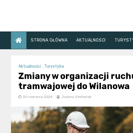
Skip
to
content
STRONA GŁÓWNA
AKTUALNOŚCI
TURYST
Aktualności
,
Turystyka
Zmiany w organizacji ruch
tramwajowej do Wilanowa
20 czerwca 2024
Joanna Stefaniak