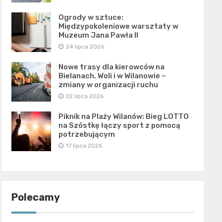
Ogrody w sztuce:
Międzypokoleniowe warsztaty w
Muzeum Jana Pawła II
24 lipca 2026
Nowe trasy dla kierowców na
Bielanach, Woli i w Wilanowie –
zmiany w organizacji ruchu
22 lipca 2026
Piknik na Plaży Wilanów: Bieg LOTTO
na Szóstkę łączy sport z pomocą
potrzebującym
17 lipca 2026
Polecamy