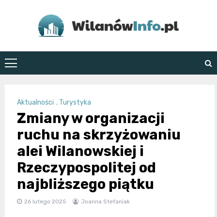
Skip
to
content
WilanówInfo.pl
Aktualności
,
Turystyka
Zmiany w organizacji
ruchu na skrzyżowaniu
alei Wilanowskiej i
Rzeczypospolitej od
najbliższego piątku
26 lutego 2025
Joanna Stefaniak