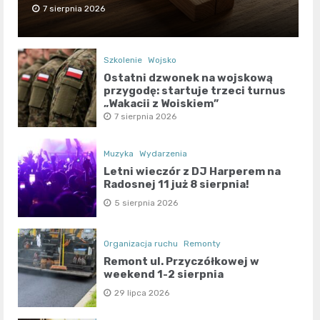
7 sierpnia 2026
Szkolenie
Wojsko
Ostatni dzwonek na wojskową
przygodę: startuje trzeci turnus
„Wakacji z Wojskiem”
7 sierpnia 2026
Muzyka
Wydarzenia
Letni wieczór z DJ Harperem na
Radosnej 11 już 8 sierpnia!
5 sierpnia 2026
Organizacja ruchu
Remonty
Remont ul. Przyczółkowej w
weekend 1-2 sierpnia
29 lipca 2026