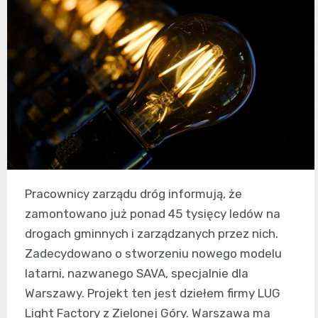
Pracownicy zarządu dróg informują, że
zamontowano już ponad 45 tysięcy ledów na
drogach gminnych i zarządzanych przez nich.
Zadecydowano o stworzeniu nowego modelu
latarni, nazwanego SAVA, specjalnie dla
Warszawy. Projekt ten jest dziełem firmy LUG
Light Factory z Zielonej Góry. Warszawa ma