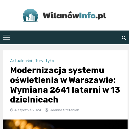
Skip
to
content
WilanówInfo.pl
Aktualności
,
Turystyka
Modernizacja systemu
oświetlenia w Warszawie:
Wymiana 2641 latarni w 13
dzielnicach
4 stycznia 2024
Joanna Stefaniak