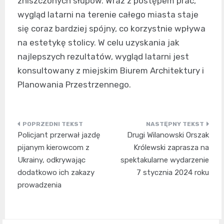
zniszczonych słupów. Wraz z postępem prac,
wygląd latarni na terenie całego miasta staje
się coraz bardziej spójny, co korzystnie wpływa
na estetykę stolicy. W celu uzyskania jak
najlepszych rezultatów, wygląd latarni jest
konsultowany z miejskim Biurem Architektury i
Planowania Przestrzennego.
Nawigacja
Policjant przerwał jazdę
Drugi Wilanowski Orszak
wpisu
pijanym kierowcom z
Królewski zaprasza na
Ukrainy, odkrywając
spektakularne wydarzenie
dodatkowo ich zakazy
7 stycznia 2024 roku
prowadzenia