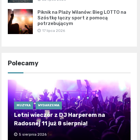
Piknik na Plaży Wilanów: Bieg LOTTO na
Szóstkę łączy sport z pomocą
potrzebującym
17 lipca 2026
Polecamy
MUZYKA
WYDARZENIA
Letni wieczór z DJ Harperem na
Radosnej 11 już 8 sierpnia!
5 sierpnia 2026