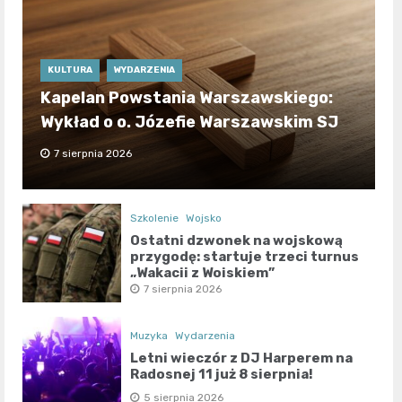
KULTURA
WYDARZENIA
Kapelan Powstania Warszawskiego:
Wykład o o. Józefie Warszawskim SJ
7 sierpnia 2026
Szkolenie
Wojsko
Ostatni dzwonek na wojskową
przygodę: startuje trzeci turnus
„Wakacji z Wojskiem”
7 sierpnia 2026
Muzyka
Wydarzenia
Letni wieczór z DJ Harperem na
Radosnej 11 już 8 sierpnia!
5 sierpnia 2026