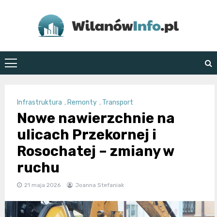
Skip
to
content
WilanówInfo.pl
Infrastruktura
,
Remonty
,
Transport
Nowe nawierzchnie na
ulicach Przekornej i
Rosochatej – zmiany w
ruchu
21 maja 2026
Joanna Stefaniak