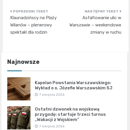
Nawigacja
Klaunadzińscy na Plaży
Asfaltowanie ulic w
wpisu
Wilanów – plenerowy
Warszawie – weekendowe
spektakl dla rodzin
zmiany w ruchu
Najnowsze
Kapelan Powstania Warszawskiego:
Wykład o o. Józefie Warszawskim SJ
7 sierpnia 2026
Ostatni dzwonek na wojskową
przygodę: startuje trzeci turnus
„Wakacji z Wojskiem”
7 sierpnia 2026