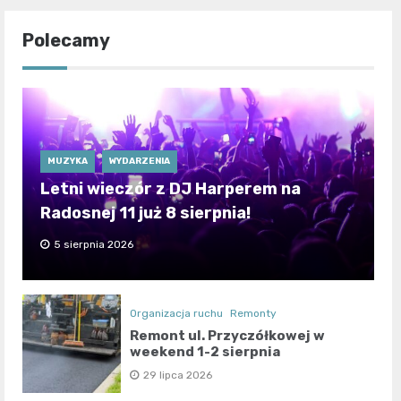
Polecamy
MUZYKA
WYDARZENIA
Letni wieczór z DJ Harperem na
Radosnej 11 już 8 sierpnia!
5 sierpnia 2026
Organizacja ruchu
Remonty
Remont ul. Przyczółkowej w
weekend 1-2 sierpnia
29 lipca 2026