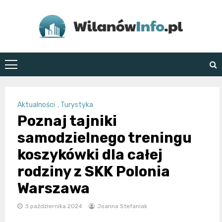
Skip
to
content
WilanówInfo.pl
Aktualności
,
Turystyka
Poznaj tajniki
samodzielnego treningu
koszykówki dla całej
rodziny z SKK Polonia
Warszawa
3 października 2024
Joanna Stefaniak