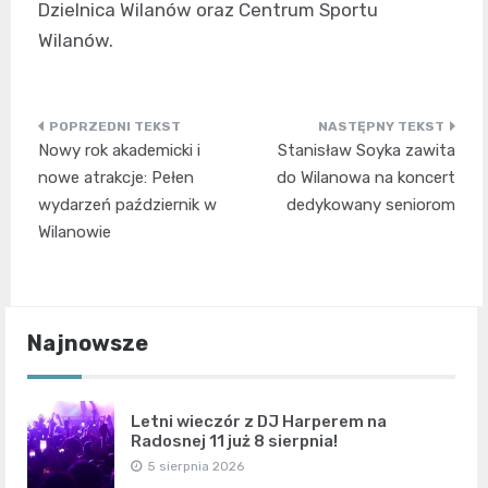
Dzielnica Wilanów oraz Centrum Sportu
Wilanów.
Nawigacja
Nowy rok akademicki i
Stanisław Soyka zawita
wpisu
nowe atrakcje: Pełen
do Wilanowa na koncert
wydarzeń październik w
dedykowany seniorom
Wilanowie
Najnowsze
Letni wieczór z DJ Harperem na
Radosnej 11 już 8 sierpnia!
5 sierpnia 2026