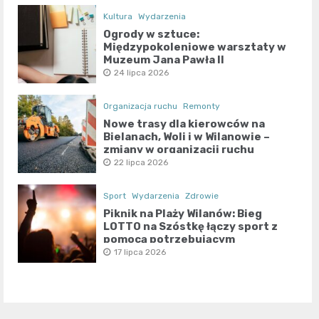
Kultura
Wydarzenia
Ogrody w sztuce:
Międzypokoleniowe warsztaty w
Muzeum Jana Pawła II
24 lipca 2026
Organizacja ruchu
Remonty
Nowe trasy dla kierowców na
Bielanach, Woli i w Wilanowie –
zmiany w organizacji ruchu
22 lipca 2026
Sport
Wydarzenia
Zdrowie
Piknik na Plaży Wilanów: Bieg
LOTTO na Szóstkę łączy sport z
pomocą potrzebującym
17 lipca 2026