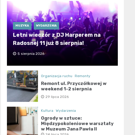
MUZYKA
WYDARZENIA
Letni wieczór z DJ Harperem na
Radosnej 11 już 8 sierpnia!
5 sierpnia 2026
Organizacja ruchu
Remonty
Remont ul. Przyczółkowej w
weekend 1-2 sierpnia
29 lipca 2026
Kultura
Wydarzenia
Ogrody w sztuce:
Międzypokoleniowe warsztaty
w Muzeum Jana Pawła II
24 lipca 2026