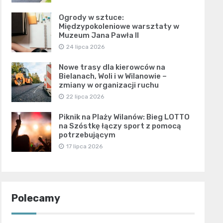
Ogrody w sztuce:
Międzypokoleniowe warsztaty w
Muzeum Jana Pawła II
24 lipca 2026
Nowe trasy dla kierowców na
Bielanach, Woli i w Wilanowie –
zmiany w organizacji ruchu
22 lipca 2026
Piknik na Plaży Wilanów: Bieg LOTTO
na Szóstkę łączy sport z pomocą
potrzebującym
17 lipca 2026
Polecamy