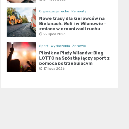
Organizacja ruchu
Remonty
Nowe trasy dla kierowców na
Bielanach, Woli i w Wilanowie –
zmiany w organizacji ruchu
22 lipca 2026
Sport
Wydarzenia
Zdrowie
Piknik na Plaży Wilanów: Bieg
LOTTO na Szóstkę łączy sport z
pomocą potrzebującym
17 lipca 2026