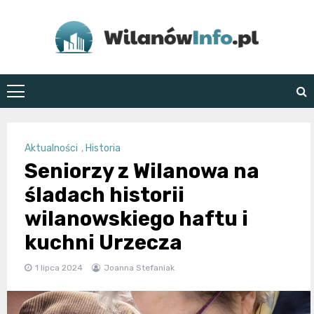
Skip
to
content
WilanówInfo.pl
Aktualności
,
Historia
Seniorzy z Wilanowa na
śladach historii
wilanowskiego haftu i
kuchni Urzecza
1 lipca 2024
Joanna Stefaniak