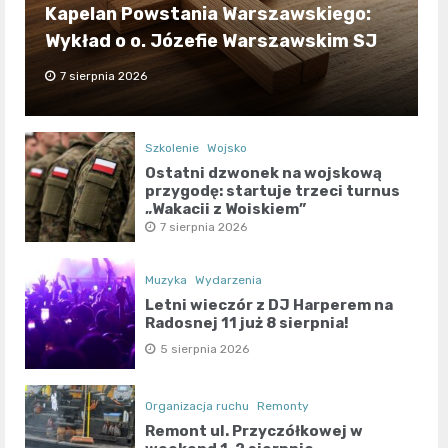
Kapelan Powstania Warszawskiego:
Wykład o o. Józefie Warszawskim SJ
7 sierpnia 2026
Szkolenie
Wojsko
Ostatni dzwonek na wojskową
przygodę: startuje trzeci turnus
„Wakacji z Wojskiem”
7 sierpnia 2026
Muzyka
Wydarzenia
Letni wieczór z DJ Harperem na
Radosnej 11 już 8 sierpnia!
5 sierpnia 2026
Organizacja ruchu
Remonty
Remont ul. Przyczółkowej w