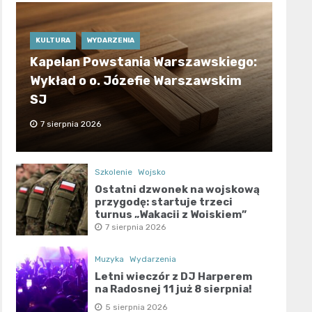
KULTURA
WYDARZENIA
Kapelan Powstania Warszawskiego:
Wykład o o. Józefie Warszawskim
SJ
7 sierpnia 2026
Szkolenie
Wojsko
Ostatni dzwonek na wojskową
przygodę: startuje trzeci
turnus „Wakacji z Wojskiem”
7 sierpnia 2026
Muzyka
Wydarzenia
Letni wieczór z DJ Harperem
na Radosnej 11 już 8 sierpnia!
5 sierpnia 2026