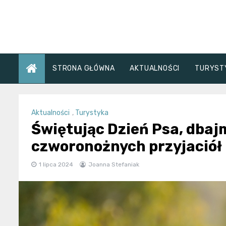
Skip
to
content
STRONA GŁÓWNA
AKTUALNOŚCI
TURYST
Aktualności
,
Turystyka
Świętując Dzień Psa, dbaj
czworonożnych przyjaciół
1 lipca 2024
Joanna Stefaniak