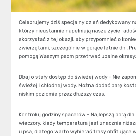
Celebrujemy dziś specjalny dzień dedykowany
którzy nieustannie napełniają nasze życie rado
skorzystać z tej okazji, aby przypomnieć o koni
zwierzętami, szczególnie w gorące letnie dni. P
pomogą Waszym psom przetrwać upalne okresy
Dbaj o stały dostęp do świeżej wody – Nie zapom
świeżej i chłodnej wody. Można dodać parę kost
niskim poziomie przez dłuższy czas.
Kontroluj godziny spacerów – Najlepszą porą dl
wieczory, kiedy temperatura jest znacznie niż
u psa, dlatego warto wybierać trasy obfitujące 