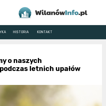
WilanówInfo.pl
YKA
HISTORIA
KONTAKT
my o naszych
 podczas letnich upałów