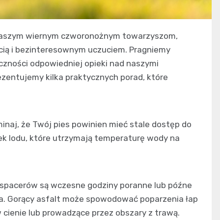
 naszym wiernym czworonożnym towarzyszom,
ścią i bezinteresownym uczuciem. Pragniemy
eczności odpowiedniej opieki nad naszymi
rezentujemy kilka praktycznych porad, które
:
inaj, że Twój pies powinien mieć stale dostęp do
ek lodu, które utrzymają temperaturę wody na
a spacerów są wczesne godziny poranne lub późne
sza. Gorący asfalt może spowodować poparzenia łap
w cienie lub prowadzące przez obszary z trawą.