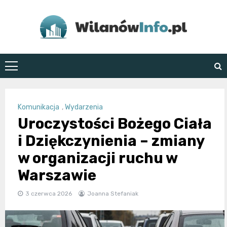
Skip
to
content
WilanówInfo.pl
Komunikacja
,
Wydarzenia
Uroczystości Bożego Ciała
i Dziękczynienia – zmiany
w organizacji ruchu w
Warszawie
3 czerwca 2026
Joanna Stefaniak