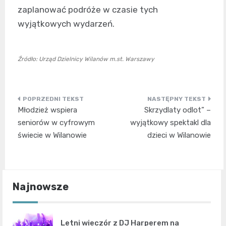
zaplanować podróże w czasie tych
wyjątkowych wydarzeń.
Źródło: Urząd Dzielnicy Wilanów m.st. Warszawy
Nawigacja
Młodzież wspiera
Skrzydlaty odlot” –
wpisu
seniorów w cyfrowym
wyjątkowy spektakl dla
świecie w Wilanowie
dzieci w Wilanowie
Najnowsze
Letni wieczór z DJ Harperem na