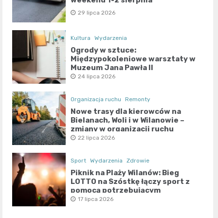
weekend 1-2 sierpnia
29 lipca 2026
Kultura
Wydarzenia
Ogrody w sztuce:
Międzypokoleniowe warsztaty w
Muzeum Jana Pawła II
24 lipca 2026
Organizacja ruchu
Remonty
Nowe trasy dla kierowców na
Bielanach, Woli i w Wilanowie –
zmiany w organizacji ruchu
22 lipca 2026
Sport
Wydarzenia
Zdrowie
Piknik na Plaży Wilanów: Bieg
LOTTO na Szóstkę łączy sport z
pomocą potrzebującym
17 lipca 2026