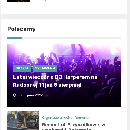
Polecamy
MUZYKA
WYDARZENIA
Letni wieczór z DJ Harperem na
Radosnej 11 już 8 sierpnia!
5 sierpnia 2026
Organizacja ruchu
Remonty
Remont ul. Przyczółkowej w