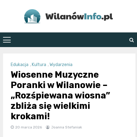
Skip
to
content
WilanówInfo.pl
Edukacja
,
Kultura
,
Wydarzenia
Wiosenne Muzyczne
Poranki w Wilanowie –
„Rozśpiewana wiosna”
zbliża się wielkimi
krokami!
20 marca 2026
Joanna Stefaniak