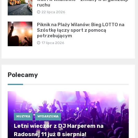
ruchu
22 lipca 2026
Piknik na Plaży Wilanów: Bieg LOTTO na
Szóstkę łączy sport z pomocą
potrzebującym
17 lipca 2026
Polecamy
MUZYKA
WYDARZENIA
Letni wieczór z DJ Harperem na
Radosnej 11 już 8 sierpnia!