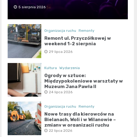
5 sierpnia 2026
Organizacja ruchu
Remonty
Remont ul. Przyczółkowej w
weekend 1-2 sierpnia
29 lipca 2026
Kultura
Wydarzenia
Ogrody w sztuce:
Międzypokoleniowe warsztaty w
Muzeum Jana Pawła II
24 lipca 2026
Organizacja ruchu
Remonty
Nowe trasy dla kierowców na
Bielanach, Woli i w Wilanowie –
zmiany w organizacji ruchu
22 lipca 2026