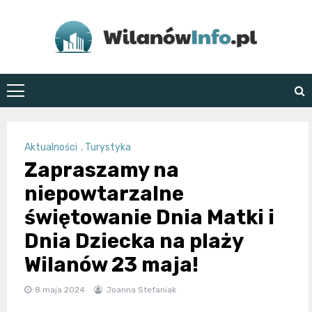
Skip
to
content
WilanówInfo.pl
Aktualności
,
Turystyka
Zapraszamy na
niepowtarzalne
świętowanie Dnia Matki i
Dnia Dziecka na plaży
Wilanów 23 maja!
8 maja 2024
Joanna Stefaniak