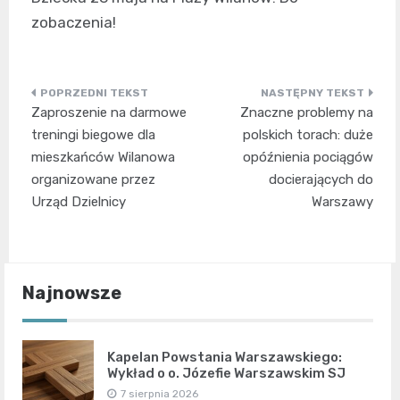
zobaczenia!
Nawigacja
Zaproszenie na darmowe
Znaczne problemy na
wpisu
treningi biegowe dla
polskich torach: duże
mieszkańców Wilanowa
opóźnienia pociągów
organizowane przez
docierających do
Urząd Dzielnicy
Warszawy
Najnowsze
Kapelan Powstania Warszawskiego:
Wykład o o. Józefie Warszawskim SJ
7 sierpnia 2026