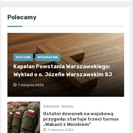
Polecamy
KULTURA
WYDARZENIA
Kapelan Powstania Warszawskiego:
Wykład o o. Józefie Warszawskim SJ
7 sierpnia 2026
Szkolenie
Wojsko
Ostatni dzwonek na wojskową
przygodę: startuje trzeci turnus
„Wakacji z Wojskiem”
7 sierpnia 2026