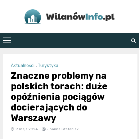
Skip
to
content
WilanówInfo.pl
Aktualności
,
Turystyka
Znaczne problemy na
polskich torach: duże
opóźnienia pociągów
docierających do
Warszawy
9 maja 2024
Joanna Stefaniak