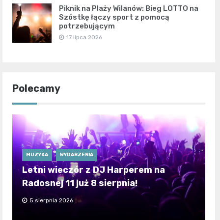
Piknik na Plaży Wilanów: Bieg LOTTO na
Szóstkę łączy sport z pomocą
potrzebującym
17 lipca 2026
Polecamy
MUZYKA
WYDARZENIA
Letni wieczór z DJ Harperem na
Radosnej 11 już 8 sierpnia!
5 sierpnia 2026