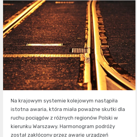
Na krajowym systemie kolejowym nastąpiła
istotna awaria, która miała poważne skutki dla
ruchu pociągów z różnych regionów Polski w
kierunku Warszawy. Harmonogram podróży
został zakłócony przez awarię urządzeń