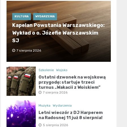
KULTURA
WYDARZENIA
Kapelan Powstania Warszawskiego:
Wykład o o. Józefie Warszawskim
SJ
7 sierpnia 2026
Szkolenie
Wojsko
Ostatni dzwonek na wojskową
przygodę: startuje trzeci
turnus „Wakacji z Wojskiem”
7 sierpnia 2026
Muzyka
Wydarzenia
Letni wieczór z DJ Harperem
na Radosnej 11 już 8 sierpnia!
5 sierpnia 2026